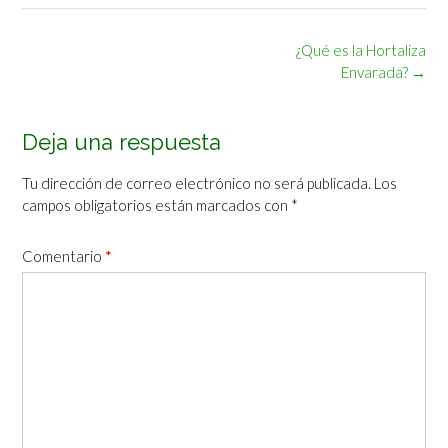
Navegación
¿Qué es la Hortaliza
de
Envarada?
→
la
entrada
Deja una respuesta
Tu dirección de correo electrónico no será publicada.
Los
campos obligatorios están marcados con
*
Comentario
*